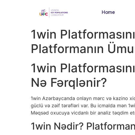
Home
1win Platformasını
Platformanın Ümum
1win Platformasın
Nə Fərqlənir?
1win Azərbaycanda onlayn mərc və kazino xidm
güclü və zəif tərəfləri var. Bu icmalda mən 
Məqsəd oxucuya vicdanlı bir analiz təqdim e
1win Nədir? Platforma