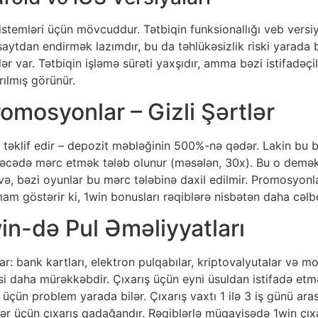
istemləri üçün mövcuddur. Tətbiqin funksionallığı veb versi
aytdan endirmək lazımdır, bu da təhlükəsizlik riski yarada 
 var. Tətbiqin işləmə sürəti yaxşıdır, amma bəzi istifadəçil
ılmış görünür.
omosyonlar – Gizli Şərtlər
 təklif edir – depozit məbləğinin 500%-nə qədər. Lakin bu b
cədə mərc etmək tələb olunur (məsələn, 30x). Bu o deməkd
bəzi oyunlar bu mərc tələbinə daxil edilmir. Promosyonlar t
mam göstərir ki, 1win bonusları rəqiblərə nisbətən daha cəlbe
in-də Pul Əməliyyatları
: bank kartları, elektron pulqabılar, kriptovalyutalar və m
osesi daha mürəkkəbdir. Çıxarış üçün eyni üsuldan istifadə e
ər üçün problem yarada bilər. Çıxarış vaxtı 1 ilə 3 iş günü ar
r üçün çıxarış qadağandır. Rəqiblərlə müqayisədə 1win çıxa