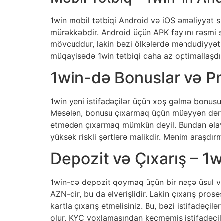
1win mobil tətbiqi Android və iOS əməliyyat s
mürəkkəbdir. Android üçün APK faylını rəsmi s
mövcuddur, lakin bəzi ölkələrdə məhdudiyyətlər
müqayisədə 1win tətbiqi daha az optimallaşdır
1win-də Bonuslar və Pr
1win yeni istifadəçilər üçün xoş gəlmə bonusu
Məsələn, bonusu çıxarmaq üçün müəyyən dərə
etmədən çıxarmaq mümkün deyil. Bundan əlavə, 
yüksək riskli şərtlərə malikdir. Mənim araşdır
Depozit və Çıxarış – 1w
1win-də depozit qoymaq üçün bir neçə üsul var
AZN-dir, bu da əlverişlidir. Lakin çıxarış pr
kartla çıxarış etməlisiniz. Bu, bəzi istifadəçil
olur. KYC yoxlamasından keçməmiş istifadəçilə