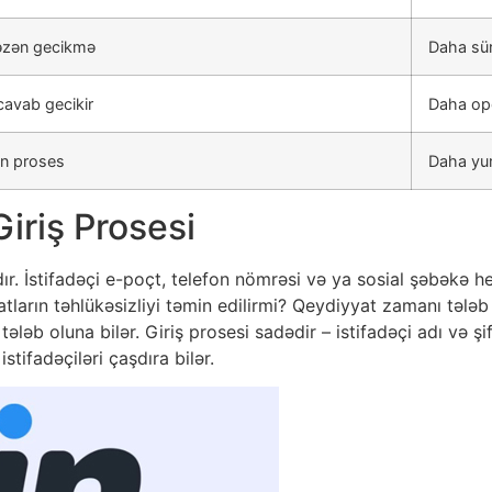
əzən gecikmə
Daha sür
 cavab gecikir
Daha ope
un proses
Daha y
iriş Prosesi
 İstifadəçi e-poçt, telefon nömrəsi və ya sosial şəbəkə hes
tların təhlükəsizliyi təmin edilirmi? Qeydiyyat zamanı təl
əb oluna bilər. Giriş prosesi sadədir – istifadəçi adı və ş
stifadəçiləri çaşdıra bilər.