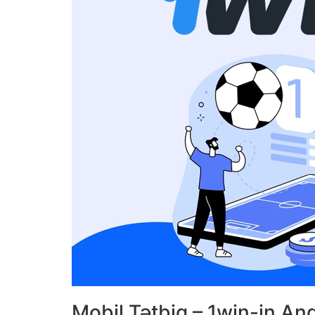
Mobil Tətbiq – 1win-in And