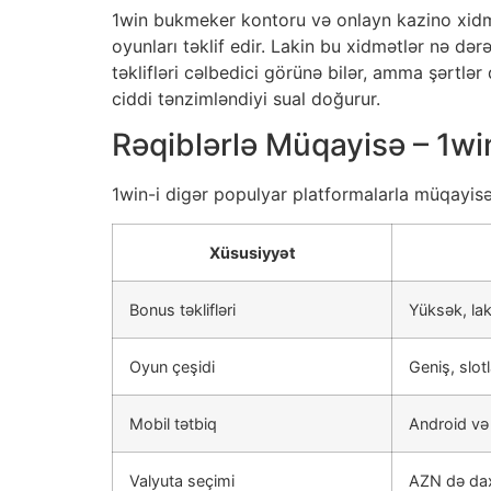
1win bukmeker kontoru və onlayn kazino xidmətl
oyunları təklif edir. Lakin bu xidmətlər nə də
təklifləri cəlbedici görünə bilər, amma şərtlər
ciddi tənzimləndiyi sual doğurur.
Rəqiblərlə Müqayisə – 1wi
1win-i digər populyar platformalarla müqayis
Xüsusiyyət
Bonus təklifləri
Yüksək, lak
Oyun çeşidi
Geniş, slo
Mobil tətbiq
Android və
Valyuta seçimi
AZN də dax