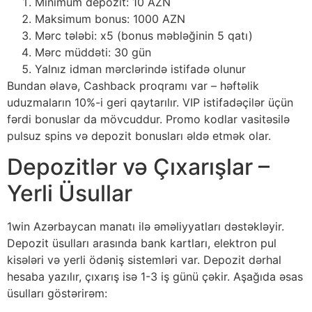
Minimum depozit: 10 AZN
Maksimum bonus: 1000 AZN
Mərc tələbi: x5 (bonus məbləğinin 5 qatı)
Mərc müddəti: 30 gün
Yalnız idman mərclərində istifadə olunur
Bundan əlavə, Cashback proqramı var – həftəlik
uduzmaların 10%-i geri qaytarılır. VIP istifadəçilər üçün
fərdi bonuslar da mövcuddur. Promo kodlar vasitəsilə
pulsuz spins və depozit bonusları əldə etmək olar.
Depozitlər və Çıxarışlar –
Yerli Üsullar
1win Azərbaycan manatı ilə əməliyyatları dəstəkləyir.
Depozit üsulları arasında bank kartları, elektron pul
kisələri və yerli ödəniş sistemləri var. Depozit dərhal
hesaba yazılır, çıxarış isə 1-3 iş günü çəkir. Aşağıda əsas
üsulları göstərirəm: