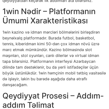
qeydiyyatdan keçərək ilk addımları ata bilərsiniz.
1win Nədir – Platformanın
Ümumi Xarakteristikası
1win kazino və idman mərcləri bölmələrini birləşdirən
beynəlxalq platformadır. Burada futbol, basketbol,
tennis, kiberidman kimi 50-dən çox idman növü üzrə
mərc etmək mümkündür. Kazino bölməsində slot
maşınları, stol oyunları, canlı dilerlər və virtual idman
tapa bilərsiniz. Platformanın interfeysi Azərbaycan
dilində tam dəstəklənir, bu da yerli istifadəçilər üçün
böyük üstünlükdür. 1win həmçinin mobil tətbiq vasitəsilə
də işləyir, lakin bu barədə aşağıda daha ətraflı
danışacağam.
Qeydiyyat Prosesi – Addım-
addım Təlimat