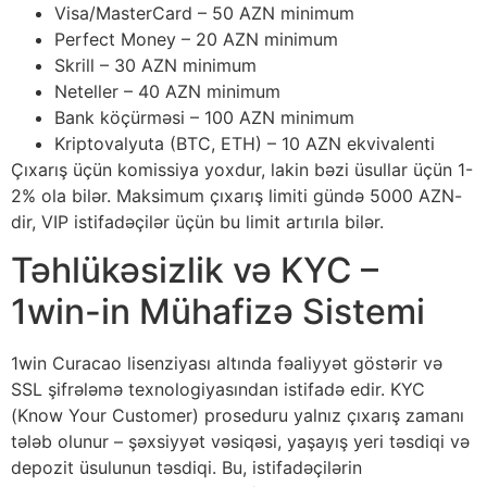
Visa/MasterCard – 50 AZN minimum
Perfect Money – 20 AZN minimum
Skrill – 30 AZN minimum
Neteller – 40 AZN minimum
Bank köçürməsi – 100 AZN minimum
Kriptovalyuta (BTC, ETH) – 10 AZN ekvivalenti
Çıxarış üçün komissiya yoxdur, lakin bəzi üsullar üçün 1-
2% ola bilər. Maksimum çıxarış limiti gündə 5000 AZN-
dir, VIP istifadəçilər üçün bu limit artırıla bilər.
Təhlükəsizlik və KYC –
1win-in Mühafizə Sistemi
1win Curacao lisenziyası altında fəaliyyət göstərir və
SSL şifrələmə texnologiyasından istifadə edir. KYC
(Know Your Customer) proseduru yalnız çıxarış zamanı
tələb olunur – şəxsiyyət vəsiqəsi, yaşayış yeri təsdiqi və
depozit üsulunun təsdiqi. Bu, istifadəçilərin