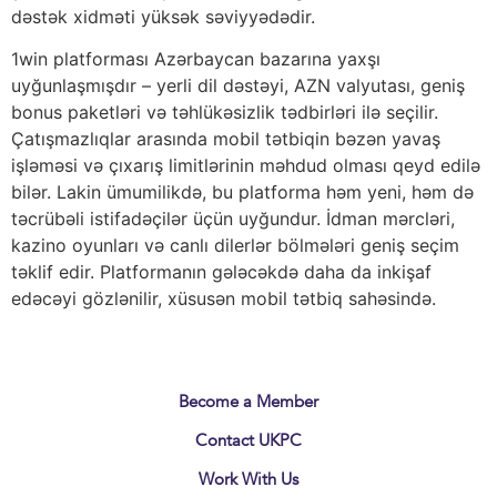
dəstək xidməti yüksək səviyyədədir.
1win platforması Azərbaycan bazarına yaxşı
uyğunlaşmışdır – yerli dil dəstəyi, AZN valyutası, geniş
bonus paketləri və təhlükəsizlik tədbirləri ilə seçilir.
Çatışmazlıqlar arasında mobil tətbiqin bəzən yavaş
işləməsi və çıxarış limitlərinin məhdud olması qeyd edilə
bilər. Lakin ümumilikdə, bu platforma həm yeni, həm də
təcrübəli istifadəçilər üçün uyğundur. İdman mərcləri,
kazino oyunları və canlı dilerlər bölmələri geniş seçim
təklif edir. Platformanın gələcəkdə daha da inkişaf
edəcəyi gözlənilir, xüsusən mobil tətbiq sahəsində.
Become a Member
Contact UKPC
Work With Us