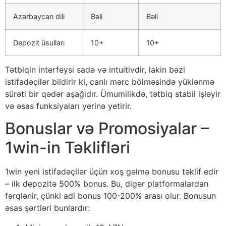
Azərbaycan dili
Bəli
Bəli
Depozit üsulları
10+
10+
Tətbiqin interfeysi sadə və intuitivdir, lakin bəzi
istifadəçilər bildirir ki, canlı mərc bölməsində yüklənmə
sürəti bir qədər aşağıdır. Ümumilikdə, tətbiq stabil işləyir
və əsas funksiyaları yerinə yetirir.
Bonuslar və Promosiyalar –
1win-in Təklifləri
1win yeni istifadəçilər üçün xoş gəlmə bonusu təklif edir
– ilk depozitə 500% bonus. Bu, digər platformalardan
fərqlənir, çünki adi bonus 100-200% arası olur. Bonusun
əsas şərtləri bunlardır: