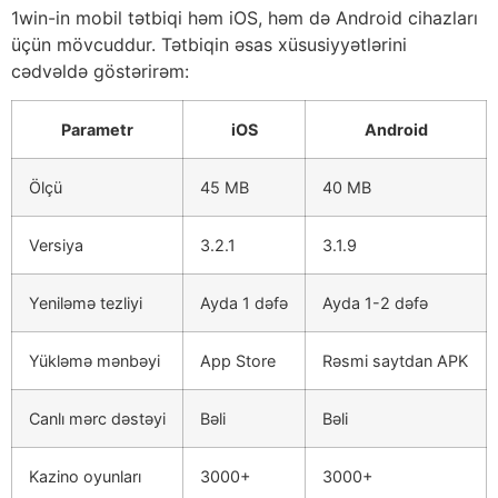
1win-in mobil tətbiqi həm iOS, həm də Android cihazları
üçün mövcuddur. Tətbiqin əsas xüsusiyyətlərini
cədvəldə göstərirəm:
Parametr
iOS
Android
Ölçü
45 MB
40 MB
Versiya
3.2.1
3.1.9
Yeniləmə tezliyi
Ayda 1 dəfə
Ayda 1-2 dəfə
Yükləmə mənbəyi
App Store
Rəsmi saytdan APK
Canlı mərc dəstəyi
Bəli
Bəli
Kazino oyunları
3000+
3000+