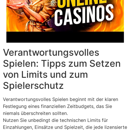
Verantwortungsvolles
Spielen: Tipps zum Setzen
von Limits und zum
Spielerschutz
Verantwortungsvolles Spielen beginnt mit der klaren
Festlegung eines finanziellen Zeitbudgets, das Sie
niemals überschreiten sollten.
Nutzen Sie unbedingt die technischen Limits für
Einzahlungen, Einsätze und Spielzeit, die jede lizensierte