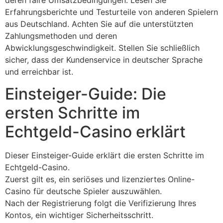
deren faire Umsatzbedingungen. Lesen Sie
Erfahrungsberichte und Testurteile von anderen Spielern
aus Deutschland. Achten Sie auf die unterstützten
Zahlungsmethoden und deren
Abwicklungsgeschwindigkeit. Stellen Sie schließlich
sicher, dass der Kundenservice in deutscher Sprache
und erreichbar ist.
Einsteiger-Guide: Die
ersten Schritte im
Echtgeld-Casino erklärt
Dieser Einsteiger-Guide erklärt die ersten Schritte im
Echtgeld-Casino.
Zuerst gilt es, ein seriöses und lizenziertes Online-
Casino für deutsche Spieler auszuwählen.
Nach der Registrierung folgt die Verifizierung Ihres
Kontos, ein wichtiger Sicherheitsschritt.