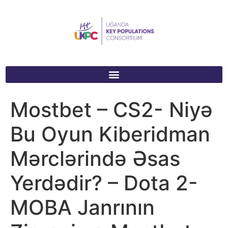
Mostbet – CS2- Niyə
Bu Oyun Kiberidman
Mərclərində Əsas
Yerdədir? – Dota 2-
MOBA Janrının