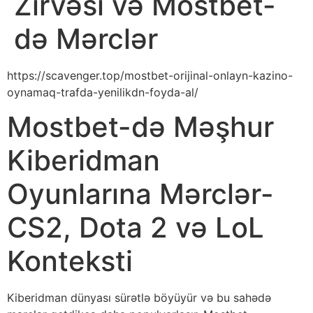
Zirvəsi və Mostbet-
də Mərclər
https://scavenger.top/mostbet-orijinal-onlayn-kazino-
oynamaq-trafda-yenilikdn-foyda-al/
Mostbet-də Məşhur
Kiberidman
Oyunlarına Mərclər-
CS2, Dota 2 və LoL
Konteksti
Kiberidman dünyası sürətlə böyüyür və bu sahədə