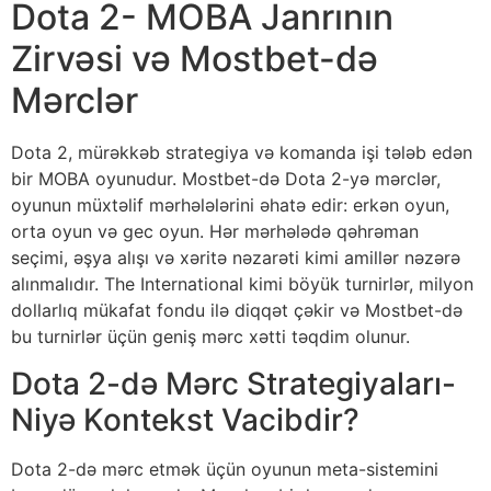
Dota 2- MOBA Janrının
Zirvəsi və Mostbet-də
Mərclər
Dota 2, mürəkkəb strategiya və komanda işi tələb edən
bir MOBA oyunudur. Mostbet-də Dota 2-yə mərclər,
oyunun müxtəlif mərhələlərini əhatə edir: erkən oyun,
orta oyun və gec oyun. Hər mərhələdə qəhrəman
seçimi, əşya alışı və xəritə nəzarəti kimi amillər nəzərə
alınmalıdır. The International kimi böyük turnirlər, milyon
dollarlıq mükafat fondu ilə diqqət çəkir və Mostbet-də
bu turnirlər üçün geniş mərc xətti təqdim olunur.
Dota 2-də Mərc Strategiyaları-
Niyə Kontekst Vacibdir?
Dota 2-də mərc etmək üçün oyunun meta-sistemini