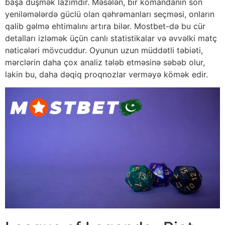
başa düşmək lazımdır. Məsələn, bir komandanın son
yeniləmələrdə güclü olan qəhrəmanları seçməsi, onların
qalib gəlmə ehtimalını artıra bilər. Mostbet-də bu cür
detalları izləmək üçün canlı statistikalar və əvvəlki matç
nəticələri mövcuddur. Oyunun uzun müddətli təbiəti,
mərclərin daha çox analiz tələb etməsinə səbəb olur,
lakin bu, daha dəqiq proqnozlar verməyə kömək edir.